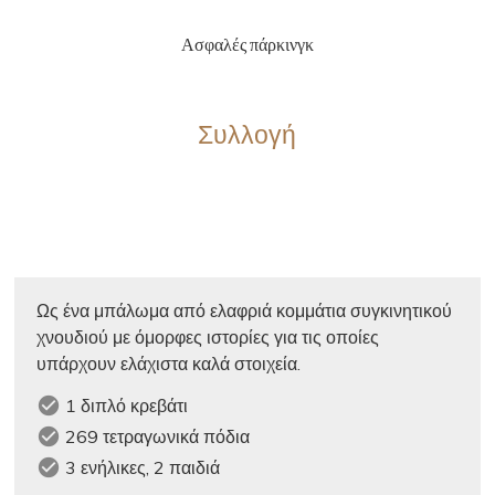
Ασφαλές πάρκινγκ
Συλλογή
Ως ένα μπάλωμα από ελαφριά κομμάτια συγκινητικού
χνουδιού με όμορφες ιστορίες για τις οποίες
υπάρχουν ελάχιστα καλά στοιχεία.
check_circle
1 διπλό κρεβάτι
check_circle
269 τετραγωνικά πόδια
check_circle
3 ενήλικες, 2 παιδιά