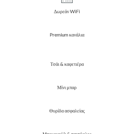
Δωρεάν WiFi
Premium κανάλια
Τσάι & καφετιέρα
Μίνι μπαρ
Θυρίδα ασφαλείας
Μπουρνούζι & παντόφλες