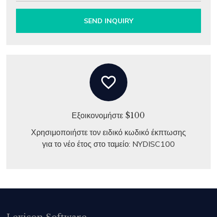
SEND INQUIRY
favorite_border
Εξοικονομήστε $100
Χρησιμοποιήστε τον ειδικό κωδικό έκπτωσης
για το νέο έτος στο ταμείο: NYDISC100