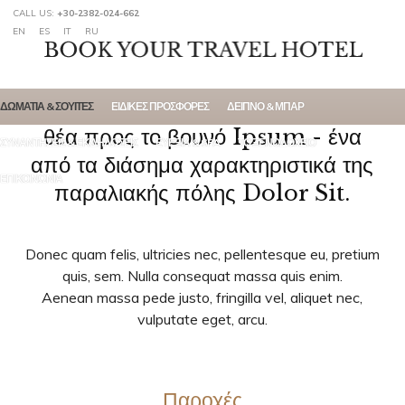
CALL US:
+30-2382-024-662
EN
ES
IT
RU
Πολυτελές δωμάτιο με μοναδική
ΔΩΜΆΤΙΑ & ΣΟΥΊΤΕΣ
ΕΙΔΙΚΈΣ ΠΡΟΣΦΟΡΈΣ
ΔΕΊΠΝΟ & ΜΠΑΡ
θέα προς το βουνό Ipsum - ένα
ΣΥΝΑΝΤΉΣΕΙΣ & ΕΚΔΗΛΏΣΕΙΣ
ΕΥΕΞΊΑ & SPA
ΤΟ ΞΕΝΟΔΟΧΕΊΟ
από τα διάσημα χαρακτηριστικά της
ΕΠΙΚΟΙΝΩΝΊΑ
παραλιακής πόλης Dolor Sit.
Donec quam felis, ultricies nec, pellentesque eu, pretium
quis, sem. Nulla consequat massa quis enim.
Aenean massa pede justo, fringilla vel, aliquet nec,
vulputate eget, arcu.
Παροχές